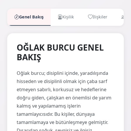
Genel Bakış
Kişilik
İlişkiler
Uy
OĞLAK BURCU GENEL
BAKIŞ
Oğlak burcu; disiplini içinde, yaradılışında
hisseden ve disiplinli olmak için çaba sarf
etmeyen sabırlı, korkusuz ve hedeflerine
doğru giden, çalışkan en önemlisi de yarım
kalmış ve yapılamamış işlerin
tamamlayıcısıdır. Bu kişiler, dünyaya
tamamlamaya ve bütünleşmeye gelmiştir.
Dışarıdan soğuk, sevgisiz ve ilgisiz