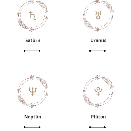
Satürn
Uranüs
Neptün
Plüton