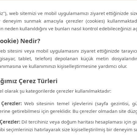
iz"), web sitemizi ve mobil uygulamamızı ziyaret ettiğinizde size
r deneyim sunmak amacıyla çerezler (cookies) kullanmaktadır
n neden kullanıldığını ve bunları nasıl kontrol edebileceğinizi a
Cookie) Nedir?
web sitesini veya mobil uygulamasını ziyaret ettiğinizde tarayıcın
lgisayar, tablet, telefon) depolanan küçük metin dosyalarıdı
tanımasına ve kullanımınızı kişiselleştirmesine yardımcı olur.
ığımız Çerez Türleri
l olarak şu kategorilerde çerezler kullanılmaktadır:
Çerezler:
Web sitesinin temel işlevlerini (sayfa gezintisi, g
erine getirebilmesi için gereklidir. Bu çerezler olmadan site dü
 Çerezler:
Dil tercihiniz veya doğum haritası hesaplaması için g
gibi seçimlerinizi hatırlayarak size kişiselleştirilmiş bir deneyim s