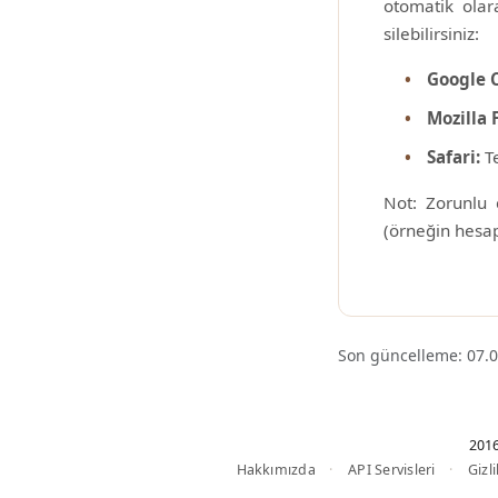
otomatik olara
silebilirsiniz:
Google 
Mozilla 
Safari:
Te
Not: Zorunlu 
(örneğin hesap
Son güncelleme: 07.
201
Hakkımızda
API Servisleri
Gizli