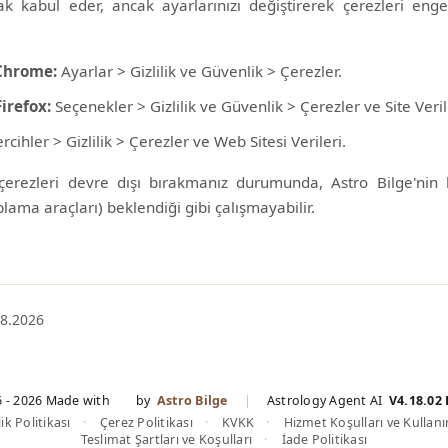
k kabul eder, ancak ayarlarınızı değiştirerek çerezleri enge
Chrome:
Ayarlar > Gizlilik ve Güvenlik > Çerezler.
Firefox:
Seçenekler > Gizlilik ve Güvenlik > Çerezler ve Site Veril
rcihler > Gizlilik > Çerezler ve Web Sitesi Verileri.
çerezleri devre dışı bırakmanız durumunda, Astro Bilge'nin ba
lama araçları) beklendiği gibi çalışmayabilir.
08.2026
6 - 2026 Made with
by
Astro Bilge
|
Astrology Agent AI
V4.18.02
lik Politikası
Çerez Politikası
KVKK
Hizmet Koşulları ve Kullan
Teslimat Şartları ve Koşulları
İade Politikası