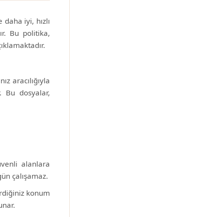
 daha iyi, hızlı
. Bu politika,
çıklamaktadır.
ız aracılığıyla
r. Bu dosyalar,
üvenli alanlara
zgün çalışamaz.
irdiğiniz konum
unar.