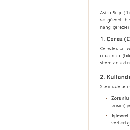
Astro Bilge ("b
ve güvenli bi
hangi çerezleri
1. Çerez (
Çerezler, bir 
cihazınıza (bi
sitemizin sizi 
2. Kulland
Sitemizde teme
Zorunlu 
erişim) y
İşlevsel
verileri 