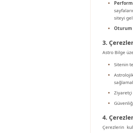
Perform
sayfalar
siteyi ge
Oturum 
3. Çerezle
Astro Bilge üz
Sitenin t
Astroloj
sağlama
Ziyaretçi
Güvenliğ
4. Çerezler
Çerezlerin kul