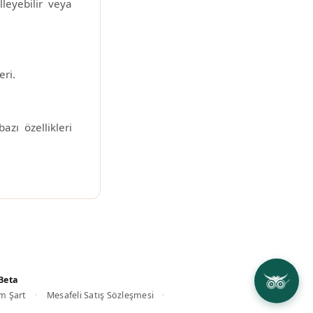
lleyebilir veya
eri.
zı özellikleri
 Beta
ım Şart
Mesafeli Satış Sözleşmesi