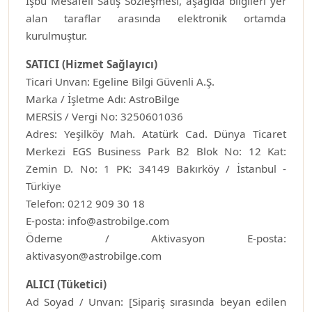
İşbu Mesafeli Satış Sözleşmesi, aşağıda bilgileri yer
alan taraflar arasında elektronik ortamda
kurulmuştur.
SATICI (Hizmet Sağlayıcı)
Ticari Unvan: Egeline Bilgi Güvenli A.Ş.
Marka / İşletme Adı: AstroBilge
MERSİS / Vergi No: 3250601036
Adres: Yeşilköy Mah. Atatürk Cad. Dünya Ticaret
Merkezi EGS Business Park B2 Blok No: 12 Kat:
Zemin D. No: 1 PK: 34149 Bakırköy / İstanbul -
Türkiye
Telefon: 0212 909 30 18
E-posta: info@astrobilge.com
Ödeme / Aktivasyon E-posta:
aktivasyon@astrobilge.com
ALICI (Tüketici)
Ad Soyad / Unvan: [Sipariş sırasında beyan edilen